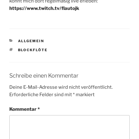
könnt mich dort regelmäßig live erleben:
https://www.twitch.tv/flautojk
KATEGORIEN
ALLGEMEIN
SCHLAGWÖRTER
BLOCKFLÖTE
Schreibe einen Kommentar
Deine E-Mail-Adresse wird nicht veröffentlicht.
Erforderliche Felder sind mit
*
markiert
Kommentar
*