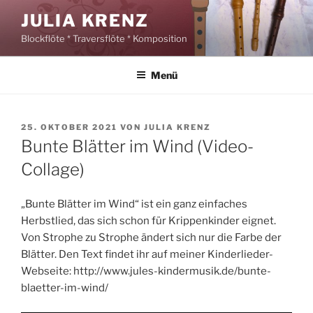
Zum
JULIA KRENZ
Inhalt
Blockflöte * Traversflöte * Komposition
springen
Menü
VERÖFFENTLICHT
25. OKTOBER 2021
VON
JULIA KRENZ
AM
Bunte Blätter im Wind (Video-
Collage)
„Bunte Blätter im Wind“ ist ein ganz einfaches
Herbstlied, das sich schon für Krippenkinder eignet.
Von Strophe zu Strophe ändert sich nur die Farbe der
Blätter. Den Text findet ihr auf meiner Kinderlieder-
Webseite: http://www.jules-kindermusik.de/bunte-
blaetter-im-wind/