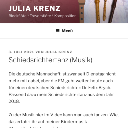
Zum
JULIA KRENZ
Inhalt
Blockflöte * Traversflöte * Komposition
springen
Menü
VERÖFFENTLICHT
3. JULI 2021
VON
JULIA KRENZ
AM
Schiedsrichtertanz (Musik)
Die deutsche Mannschaft ist zwar seit Dienstag nicht
mehr mit dabei, aber die EM geht weiter, heute auch
für einen deutschen Schiedsrichter: Dr. Felix Brych.
Passend dazu mein Schiedsrichtertanz aus dem Jahr
2018.
Zu der Musik hier im Video kann man auch tanzen. Wie,
das erfahrt ihr auf meiner Kindermusik-