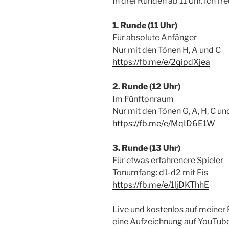
In drei Runden ab 11 Uhr. Ich fr
1. Runde (11 Uhr)
Für absolute Anfänger
Nur mit den Tönen H, A und C
https://fb.me/e/2qipdXjea
2. Runde (12 Uhr)
Im Fünftonraum
Nur mit den Tönen G, A, H, C un
https://fb.me/e/MqID6E1W
3. Runde (13 Uhr)
Für etwas erfahrenere Spieler
Tonumfang: d1-d2 mit Fis
https://fb.me/e/1ljDKThhE
Live und kostenlos auf meiner
eine Aufzeichnung auf YouTube