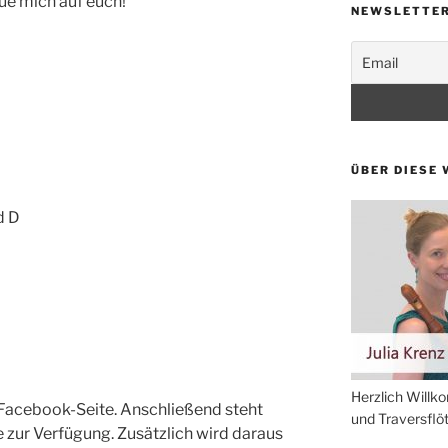
eue mich auf euch!
NEWSLETTE
ÜBER DIESE 
d D
Herzlich Willk
 Facebook-Seite. Anschließend steht
und Traversflöti
 zur Verfügung. Zusätzlich wird daraus