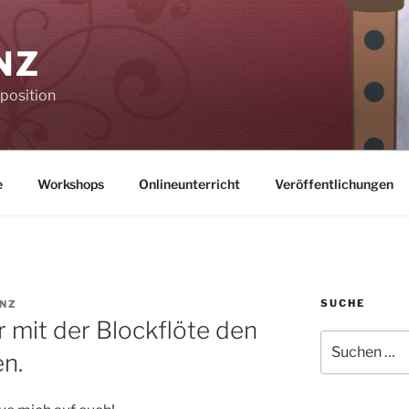
NZ
mposition
e
Workshops
Onlineunterricht
Veröffentlichungen
SUCHE
ENZ
 mit der Blockflöte den
Suche
en.
nach: