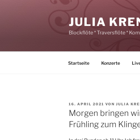
Zum
Inhalt
JULIA KRE
springen
Blockflöte * Traversflöte * Ko
Startseite
Konzerte
Liv
VERÖFFENTLICHT
16. APRIL 2021
VON
JULIA KR
AM
Morgen bringen wir
Frühling zum Kling