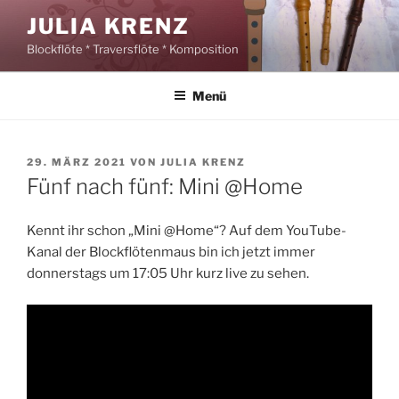
Zum
JULIA KRENZ
Inhalt
Blockflöte * Traversflöte * Komposition
springen
Menü
VERÖFFENTLICHT
29. MÄRZ 2021
VON
JULIA KRENZ
AM
Fünf nach fünf: Mini @Home
Kennt ihr schon „Mini @Home“? Auf dem YouTube-
Kanal der Blockflötenmaus bin ich jetzt immer
donnerstags um 17:05 Uhr kurz live zu sehen.