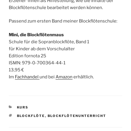
Erzieher*innen als Hilfestellung, wie die Inhalte der
Blockflötenschule bearbeitet werden können.
Passend zum ersten Band meiner Blockflötenschule:
Mini, die Blockflötenmaus
Schule für die Sopranblockflöte, Band 1
für Kinder ab dem Vorschulalter
Edition fornota 25
ISMN: 979-0-700364-44-1
13,95 €
Im
Fachhandel
und bei
Amazon
erhältlich.
KATEGORIEN
KURS
SCHLAGWÖRTER
BLOCKFLÖTE
,
BLOCKFLÖTENUNTERRICHT