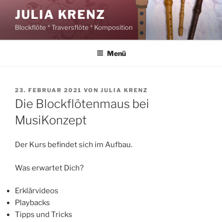
Zum
JULIA KRENZ
Inhalt
Blockflöte * Traversflöte * Komposition
springen
Menü
VERÖFFENTLICHT
23. FEBRUAR 2021
VON
JULIA KRENZ
AM
Die Blockflötenmaus bei
MusiKonzept
Der Kurs befindet sich im Aufbau.
Was erwartet Dich?
Erklärvideos
Playbacks
Tipps und Tricks