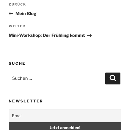
Beitragsnavigation
Vorheriger
ZURÜCK
Beitrag
Mein Blog
Nächster
WEITER
Beitrag
Mini-Workshop: Der Frühling kommt
SUCHE
Suche
Suche
nach:
NEWSLETTER